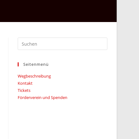
Press
Escape
to
Seitenmenü
close
the
Wegbeschreibung
search
Kontakt
panel.
Tickets
Förderverein und Spenden