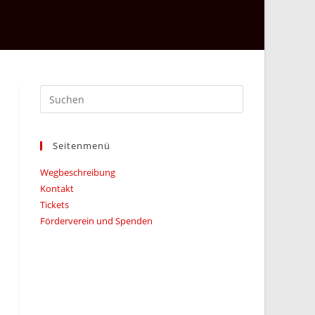
Press
Escape
to
Seitenmenü
close
the
Wegbeschreibung
search
Kontakt
panel.
Tickets
Förderverein und Spenden